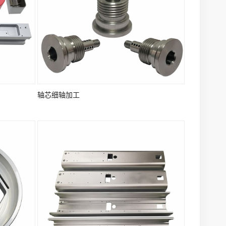
轴芯细轴加工