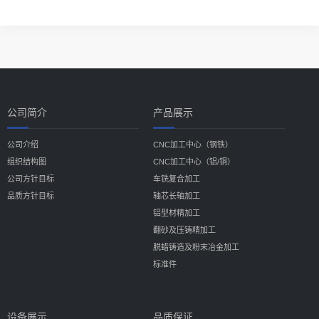
公司简介
产品展示
公司介绍
CNC加工中心（钢铁）
组织结构图
CNC加工中心（铝/铜）
公司方针目标
车铣复合加工
品质方针目标
轴芯长轴加工
铝型材精加工
翻砂及压铸精加工
脱蜡铸造及粉末冶金加工
标准件
设备展示
品质保证