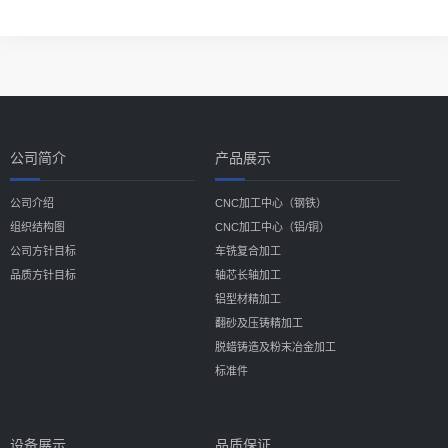
公司简介
产品展示
公司介绍
CNC加工中心（钢铁）
组织结构图
CNC加工中心（铝/铜）
公司方针目标
车铣复合加工
品质方针目标
轴芯长轴加工
铝型材精加工
翻砂及压铸精加工
脱蜡铸造及粉末冶金加工
标准件
设备展示
品质保证