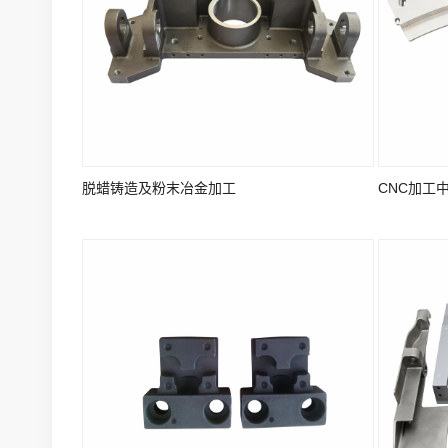
脱蜡铸造及粉末冶金加工
CNC加工