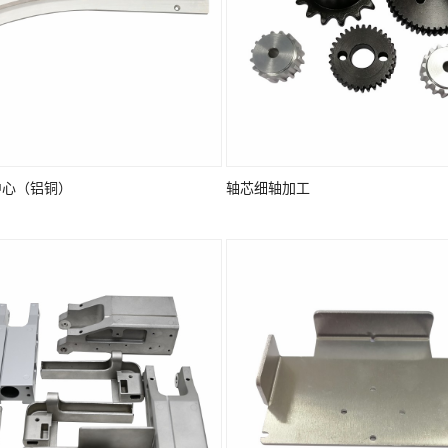
中心（铝铜）
轴芯细轴加工