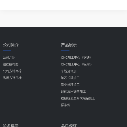
公司简介
产品展示
公司介绍
CNC加工中心（钢铁）
组织结构图
CNC加工中心（铝/铜）
公司方针目标
车铣复合加工
品质方针目标
轴芯长轴加工
铝型材精加工
翻砂及压铸精加工
脱蜡铸造及粉末冶金加工
标准件
设备展示
品质保证