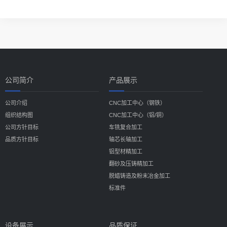
公司简介
产品展示
公司介绍
CNC加工中心（钢铁）
组织结构图
CNC加工中心（铝/铜）
公司方针目标
车铣复合加工
品质方针目标
轴芯长轴加工
铝型材精加工
翻砂及压铸精加工
脱蜡铸造及粉末冶金加工
标准件
设备展示
品质保证