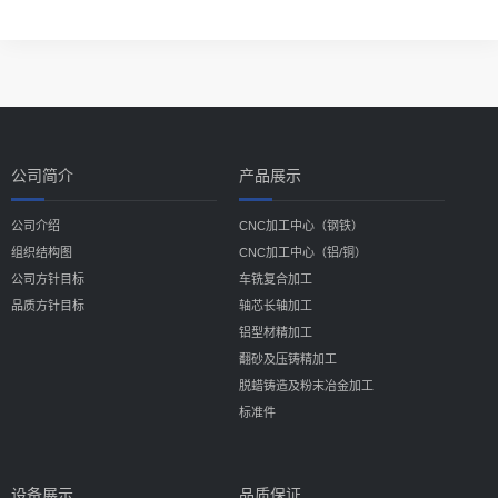
公司简介
产品展示
公司介绍
CNC加工中心（钢铁）
组织结构图
CNC加工中心（铝/铜）
公司方针目标
车铣复合加工
品质方针目标
轴芯长轴加工
铝型材精加工
翻砂及压铸精加工
脱蜡铸造及粉末冶金加工
标准件
设备展示
品质保证