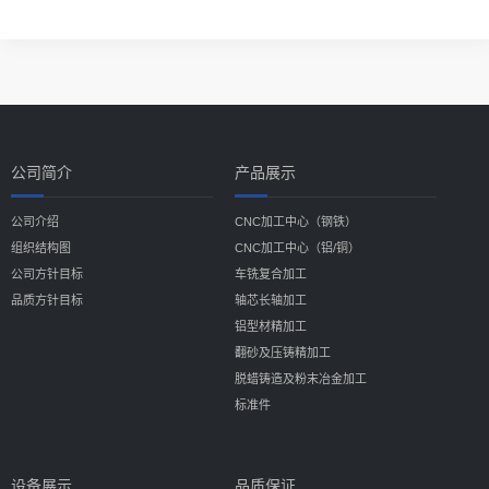
公司简介
产品展示
公司介绍
CNC加工中心（钢铁）
组织结构图
CNC加工中心（铝/铜）
公司方针目标
车铣复合加工
品质方针目标
轴芯长轴加工
铝型材精加工
翻砂及压铸精加工
脱蜡铸造及粉末冶金加工
标准件
设备展示
品质保证