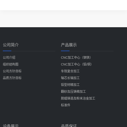
公司简介
产品展示
公司介绍
CNC加工中心（钢铁）
组织结构图
CNC加工中心（铝/铜）
公司方针目标
车铣复合加工
品质方针目标
轴芯长轴加工
铝型材精加工
翻砂及压铸精加工
脱蜡铸造及粉末冶金加工
标准件
设备展示
品质保证