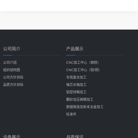
公司简介
产品展示
公司介绍
CNC加工中心（钢铁）
组织结构图
CNC加工中心（铝/铜）
公司方针目标
车铣复合加工
品质方针目标
轴芯长轴加工
铝型材精加工
翻砂及压铸精加工
脱蜡铸造及粉末冶金加工
标准件
设备展示
品质保证