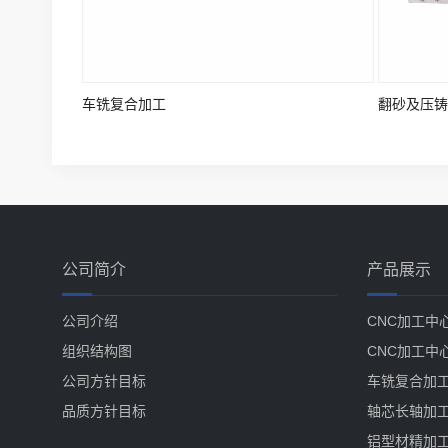
车铣复合加工
翻砂及压铸
公司简介
产品展示
公司介绍
CNC加工中
组织结构图
CNC加工中
公司方针目标
车铣复合加
品质方针目标
轴芯长轴加
铝型材精加