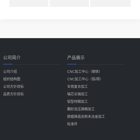
公司简介
产品展示
公司介绍
CNC加工中心（钢铁）
组织结构图
CNC加工中心（铝/铜）
公司方针目标
车铣复合加工
品质方针目标
轴芯长轴加工
铝型材精加工
翻砂及压铸精加工
脱蜡铸造及粉末冶金加工
标准件