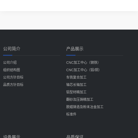
公司简介
产品展示
公司介绍
CNC加工中心（钢铁）
组织结构图
CNC加工中心（铝/铜）
公司方针目标
车铣复合加工
品质方针目标
轴芯长轴加工
铝型材精加工
翻砂及压铸精加工
脱蜡铸造及粉末冶金加工
标准件
设备展示
品质保证