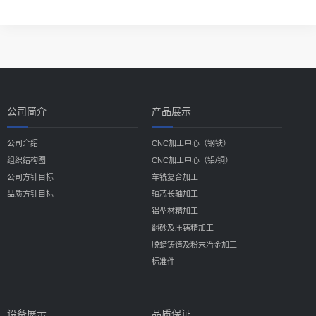
公司简介
产品展示
公司介绍
CNC加工中心（钢铁）
组织结构图
CNC加工中心（铝/铜）
公司方针目标
车铣复合加工
品质方针目标
轴芯长轴加工
铝型材精加工
翻砂及压铸精加工
脱蜡铸造及粉末冶金加工
标准件
设备展示
品质保证